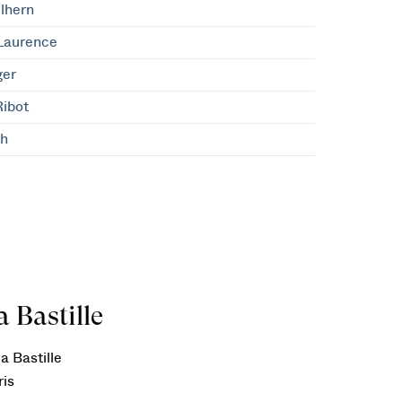
lhern
Laurence
ger
ibot
th
 Bastille
a Bastille
ris