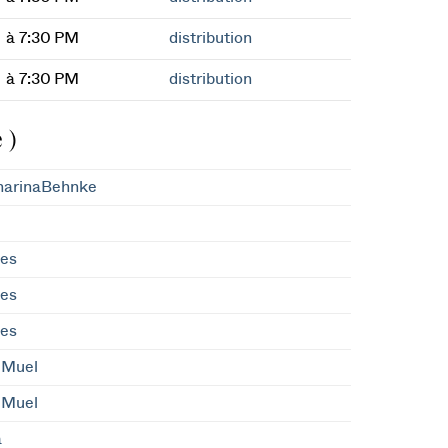
à 7:30 PM
distribution
à 7:30 PM
distribution
 )
harinaBehnke
mes
mes
mes
lMuel
lMuel
a