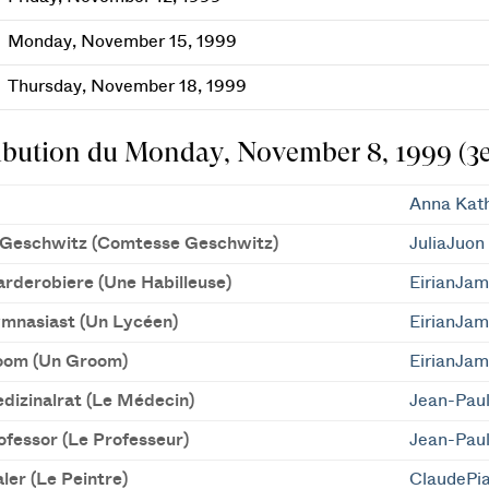
Monday, November 15, 1999
Thursday, November 18, 1999
ibution du Monday, November 8, 1999 (3e
Anna Kat
 Geschwitz (Comtesse Geschwitz)
JuliaJuon
arderobiere (Une Habilleuse)
EirianJa
mnasiast (Un Lycéen)
EirianJa
oom (Un Groom)
EirianJa
dizinalrat (Le Médecin)
Jean-Pau
ofessor (Le Professeur)
Jean-Pau
ler (Le Peintre)
ClaudePi