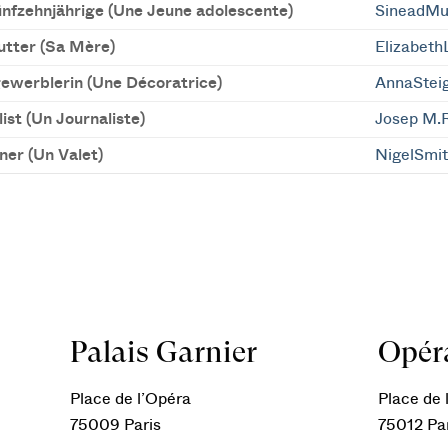
ünfzehnjährige (Une Jeune adolescente)
SineadMu
utter (Sa Mère)
Elizabeth
ewerblerin (Une Décoratrice)
AnnaStei
ist (Un Journaliste)
Josep M.R
ner (Un Valet)
NigelSmi
Palais Garnier
Opéra
Place de l’Opéra
Place de l
75009 Paris
75012 Pa