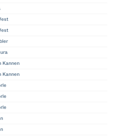
a
est
est
bler
ura
n Kannen
n Kannen
rle
rle
rle
hn
hn