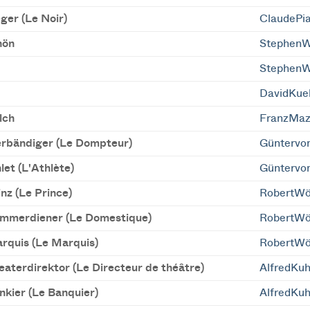
ger (Le Noir)
ClaudePi
hön
StephenW
StephenW
DavidKue
lch
FranzMaz
erbändiger (Le Dompteur)
Güntervo
let (L'Athlète)
Güntervo
nz (Le Prince)
RobertWö
mmerdiener (Le Domestique)
RobertWö
rquis (Le Marquis)
RobertWö
eaterdirektor (Le Directeur de théâtre)
AlfredKu
nkier (Le Banquier)
AlfredKu