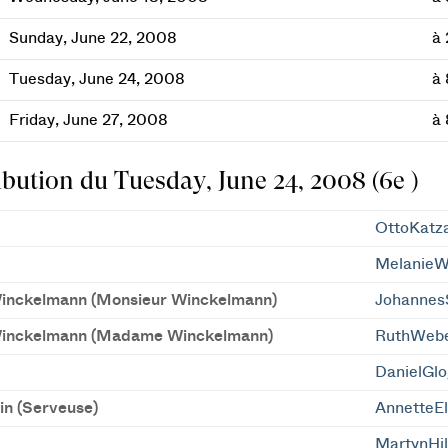
Sunday, June 22, 2008
à 
Tuesday, June 24, 2008
à
Friday, June 27, 2008
à
ibution du Tuesday, June 24, 2008 (6e )
OttoKatz
MelanieW
inckelmann (Monsieur Winckelmann)
Johannes
inckelmann (Madame Winckelmann)
RuthWeb
DanielGlo
in (Serveuse)
AnnetteEl
MartynHil