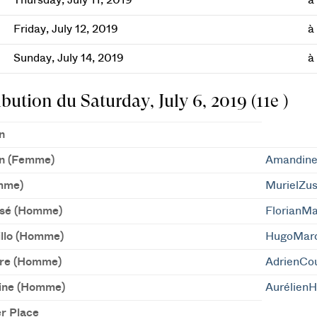
Thursday, July 11, 2019
à
Friday, July 12, 2019
à
Sunday, July 14, 2019
à
ibution du Saturday, July 6, 2019 (11e )
n
n (Femme)
Amandine
mme)
MurielZu
sé (Homme)
FlorianM
llo (Homme)
HugoMar
re (Homme)
AdrienCo
ine (Homme)
AurélienH
r Place