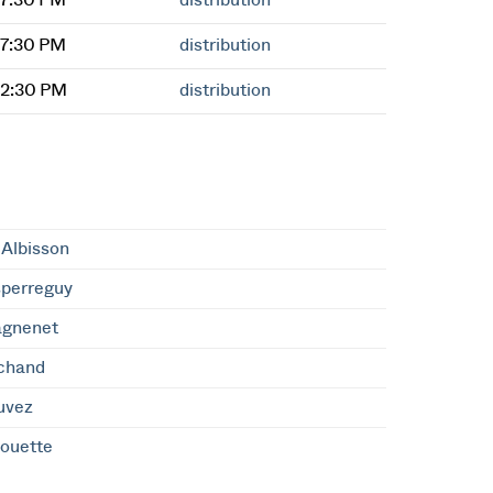
 7:30 PM
distribution
 7:30 PM
distribution
 2:30 PM
distribution
Albisson
sperreguy
agnenet
chand
uvez
ouette