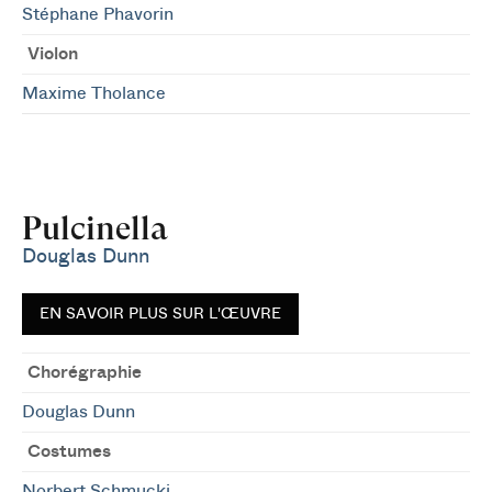
Stéphane Phavorin
Violon
Maxime Tholance
Pulcinella
Douglas Dunn
EN SAVOIR PLUS SUR L'ŒUVRE
Chorégraphie
Douglas Dunn
Costumes
Norbert Schmucki