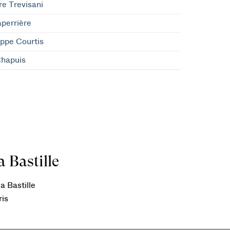
re Trevisani
perrière
ippe Courtis
Chapuis
 Bastille
a Bastille
ris