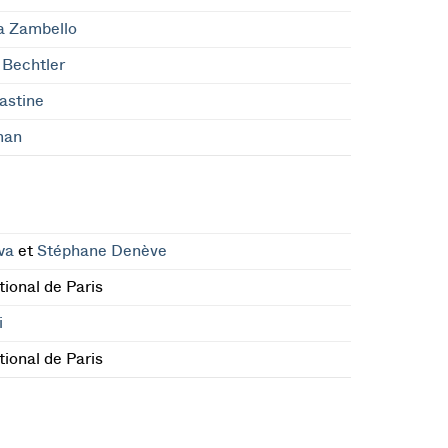
a Zambello
 Bechtler
astine
man
wa
et
Stéphane Denève
ional de Paris
i
ional de Paris