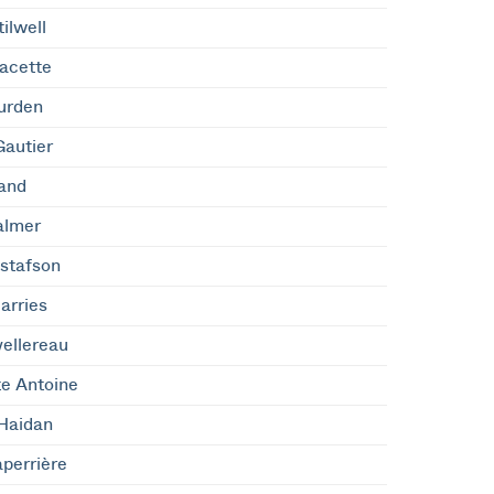
ilwell
Racette
urden
autier
rand
Palmer
stafson
arries
ellereau
e Antoine
Haidan
perrière