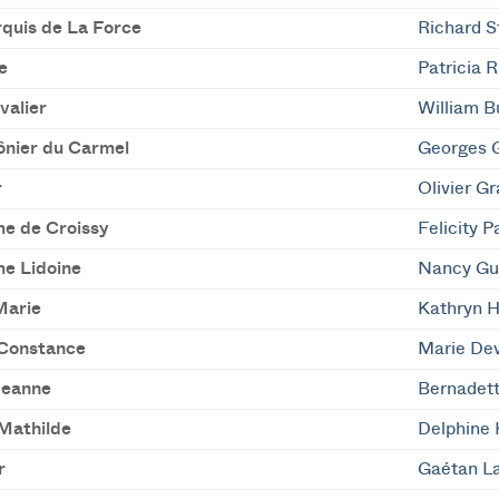
quis de La Force
Richard St
e
Patricia 
valier
William B
nier du Carmel
Georges G
r
Olivier G
 de Croissy
Felicity 
e Lidoine
Nancy Gu
Marie
Kathryn H
Constance
Marie Dev
Jeanne
Bernadett
Mathilde
Delphine 
r
Gaétan La