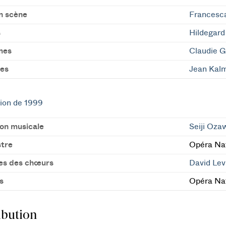
n scène
Francesc
s
Hildegard
mes
Claudie G
es
Jean Kal
ion de 1999
ion musicale
Seiji Oza
tre
Opéra Nat
es des chœurs
David Lev
s
Opéra Nat
ibution