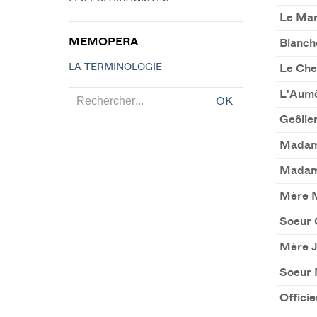
Le Mar
MEMOPERA
Blanch
LA TERMINOLOGIE
Le Che
L'Aumô
OK
Geôlie
Madame
Madam
Mère 
Soeur 
Mère 
Soeur 
Officie