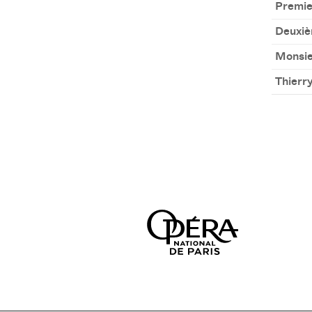
Premie
Deuxiè
Monsie
Thierr