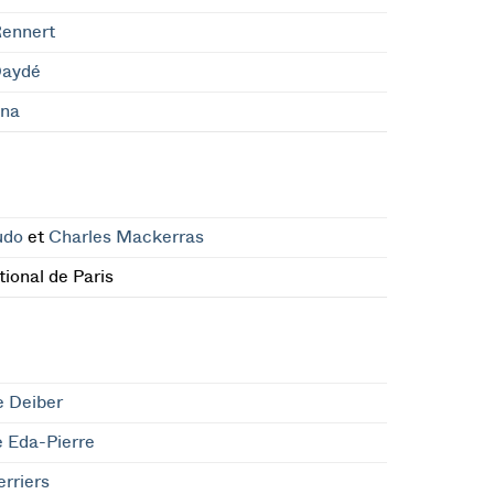
Rennert
Daydé
ona
udo
et
Charles Mackerras
ional de Paris
e Deiber
e Eda-Pierre
erriers