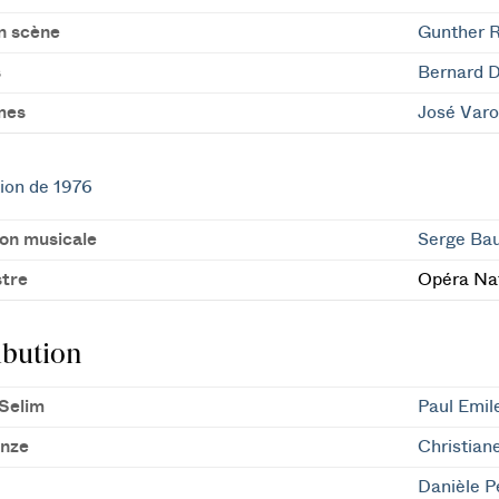
n scène
Gunther 
s
Bernard 
mes
José Var
ion de 1976
ion musicale
Serge Ba
tre
Opéra Nat
ibution
Selim
Paul Emil
nze
Christian
Danièle P