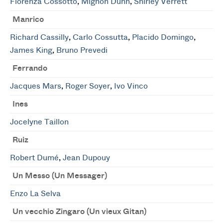
Fiorenza Cossotto
,
Mignon Dunn
,
Shirley Verrett
Manrico
Richard Cassilly
,
Carlo Cossutta
,
Placido Domingo
,
James King
,
Bruno Prevedi
Ferrando
Jacques Mars
,
Roger Soyer
,
Ivo Vinco
Ines
Jocelyne Taillon
Ruiz
Robert Dumé
,
Jean Dupouy
Un Messo (Un Messager)
Enzo La Selva
Un vecchio Zingaro (Un vieux Gitan)