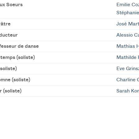
ux Soeurs
Emilie Co
Stéphani
âtre
José Mart
ducteur
Alessio C
fesseur de danse
Mathias 
temps (soliste)
Mathilde 
soliste)
Eve Grins
mne (soliste)
Charline 
r (soliste)
Sarah Ko