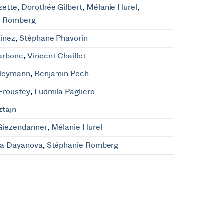
zette
,
Dorothée Gilbert
,
Mélanie Hurel
,
e Romberg
inez
,
Stéphane Phavorin
arbone
,
Vincent Chaillet
Heymann
,
Benjamin Pech
Froustey
,
Ludmila Pagliero
ztajn
Giezendanner
,
Mélanie Hurel
ra Dayanova
,
Stéphanie Romberg