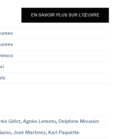
EN SAVOIR PLUS SUR L'ŒUVRE
oureev
oureev
onesco
ri
shi
ès Gillot
,
Agnès Letestu
,
Delphine Moussin
Ganio
,
José Martinez
,
Karl Paquette