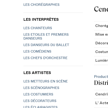
LES CHORÉGRAPHES
Cend
LES INTERPRÈTES
Chorég
LES CHANTEURS
Mise e
LES ETOILES ET PREMIERS
DANSEURS
Décor
LES DANSEURS DU BALLET
LES COMÉDIENS
Costu
LES CHEFS D'ORCHESTRE
Lumièr
LES ARTISTES
Product
Distr
LES METTEURS EN SCÈNE
LES SCÉNOGRAPHES
Cendri
LES COSTUMIERS
LES DÉCORATEURS
L' Act
LES ÉCLAIRAGISTES