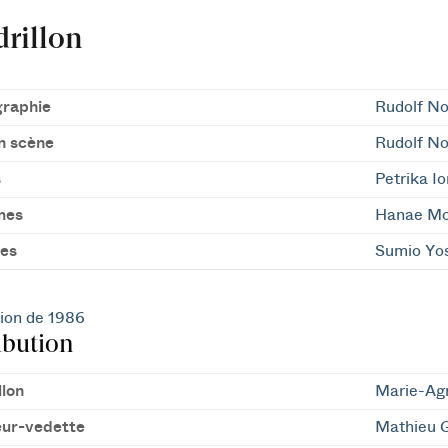
rillon
raphie
Rudolf N
n scène
Rudolf N
s
Petrika I
mes
Hanae Mo
es
Sumio Yo
ion de 1986
ibution
llon
Marie-Agn
eur-vedette
Mathieu 