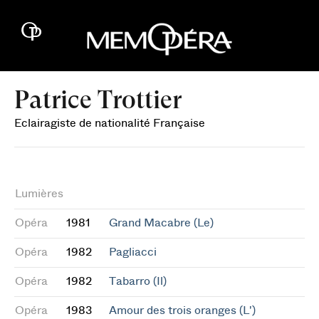
Patrice Trottier
Eclairagiste de nationalité Française
Lumières
Opéra
1981
Grand Macabre (Le)
Opéra
1982
Pagliacci
Opéra
1982
Tabarro (Il)
Opéra
1983
Amour des trois oranges (L')