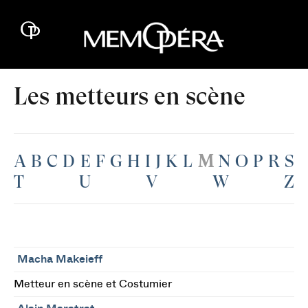
Les metteurs en scène
A
B
C
D
E
F
G
H
I
J
K
L
M
N
O
P
R
S
T
U
V
W
Z
Macha Makeieff
Metteur en scène et Costumier