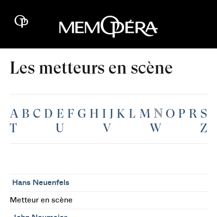
Les metteurs en scène
A
B
C
D
E
F
G
H
I
J
K
L
M
N
O
P
R
S
T
U
V
W
Z
Hans Neuenfels
Metteur en scène