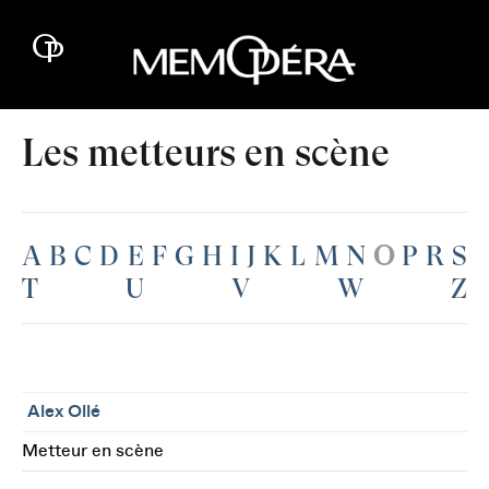
Les metteurs en scène
A
B
C
D
E
F
G
H
I
J
K
L
M
N
O
P
R
S
T
U
V
W
Z
Alex Ollé
Metteur en scène