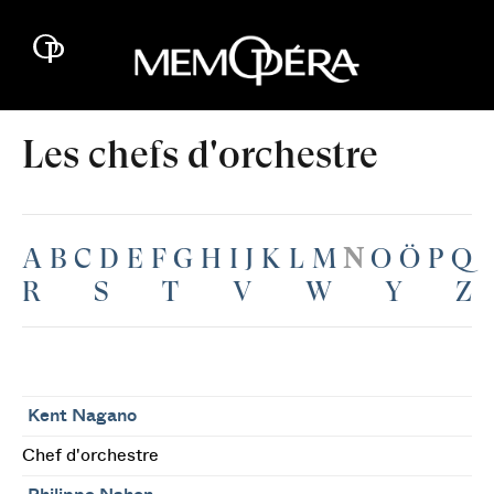
Les chefs d'orchestre
A
B
C
D
E
F
G
H
I
J
K
L
M
N
O
Ö
P
Q
R
S
T
V
W
Y
Z
Kent Nagano
Chef d'orchestre