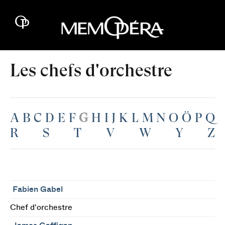
Les chefs d'orchestre
A
B
C
D
E
F
G
H
I
J
K
L
M
N
O
Ö
P
Q
R
S
T
V
W
Y
Z
Fabien Gabel
Chef d'orchestre