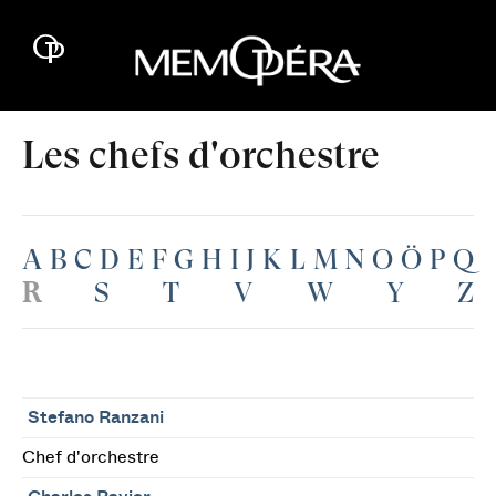
Les chefs d'orchestre
A
B
C
D
E
F
G
H
I
J
K
L
M
N
O
Ö
P
Q
R
S
T
V
W
Y
Z
Stefano Ranzani
Chef d'orchestre