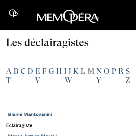
Les déclairagistes
A
B
C
D
E
F
G
H
I
J
K
L
M
N
O
P
R
S
T
V
W
Y
Z
Gianni Mantovanini
Eclairagiste