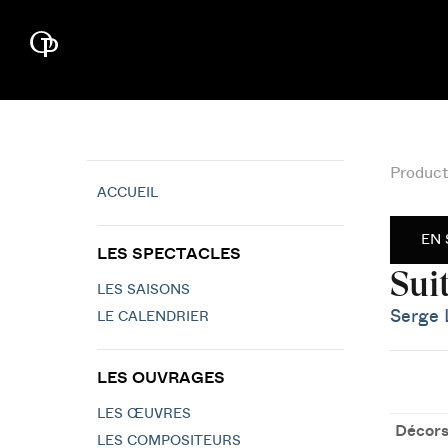
Product
ACCUEIL
EN 
LES SPECTACLES
Sui
LES SAISONS
Serge 
LE CALENDRIER
LES OUVRAGES
LES ŒUVRES
Décors
LES COMPOSITEURS