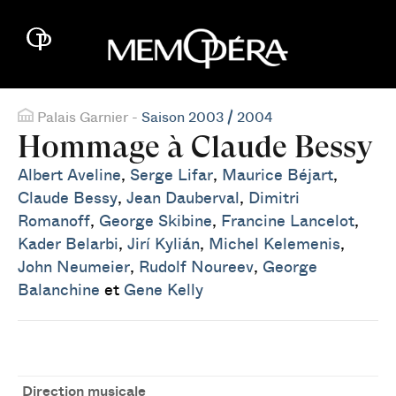
Palais Garnier -
Saison 2003 / 2004
Hommage à Claude Bessy
Albert Aveline
,
Serge Lifar
,
Maurice Béjart
,
Claude Bessy
,
Jean Dauberval
,
Dimitri
Romanoff
,
George Skibine
,
Francine Lancelot
,
Kader Belarbi
,
Jirí Kylián
,
Michel Kelemenis
,
John Neumeier
,
Rudolf Noureev
,
George
Balanchine
et
Gene Kelly
Direction musicale