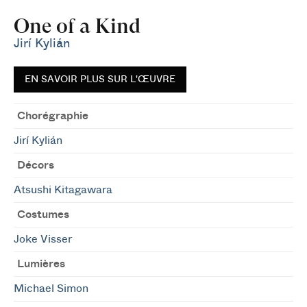
One of a Kind
Jirí Kylián
EN SAVOIR PLUS SUR L'ŒUVRE
Chorégraphie
Jirí Kylián
Décors
Atsushi Kitagawara
Costumes
Joke Visser
Lumières
Michael Simon