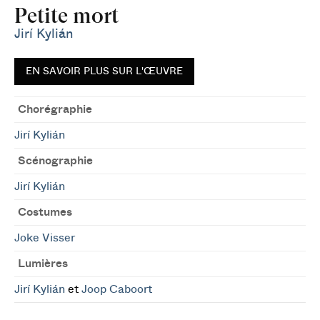
Petite mort
Jirí Kylián
EN SAVOIR PLUS SUR L'ŒUVRE
Chorégraphie
Jirí Kylián
Scénographie
Jirí Kylián
Costumes
Joke Visser
Lumières
Jirí Kylián
et
Joop Caboort