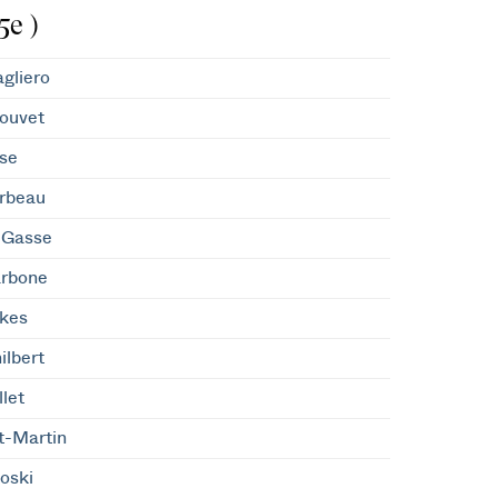
5e )
gliero
ouvet
se
rbeau
eGasse
arbone
okes
lbert
llet
nt-Martin
koski