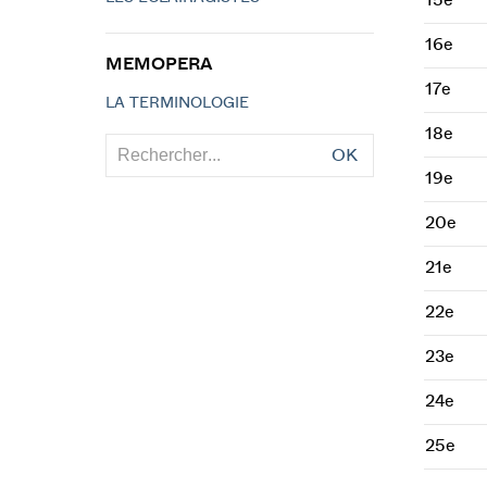
15e
16e
MEMOPERA
17e
LA TERMINOLOGIE
18e
OK
19e
20e
21e
22e
23e
24e
25e