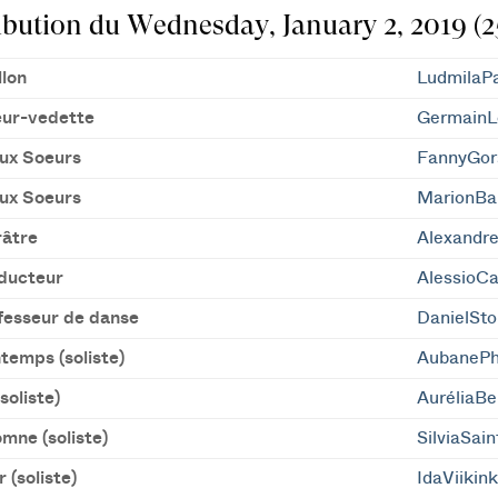
ibution du Wednesday, January 2, 2019 (2
llon
LudmilaPa
eur-vedette
GermainL
ux Soeurs
FannyGor
ux Soeurs
MarionBa
âtre
Alexandr
ducteur
AlessioC
fesseur de danse
DanielSt
temps (soliste)
AubanePhi
soliste)
AuréliaBe
mne (soliste)
SilviaSai
r (soliste)
IdaViikin