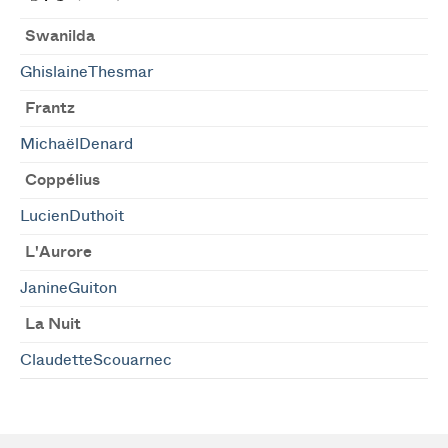
Swanilda
GhislaineThesmar
Frantz
MichaëlDenard
Coppélius
LucienDuthoit
L'Aurore
JanineGuiton
La Nuit
ClaudetteScouarnec