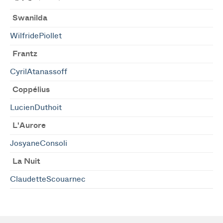
Swanilda
WilfridePiollet
Frantz
CyrilAtanassoff
Coppélius
LucienDuthoit
L'Aurore
JosyaneConsoli
La Nuit
ClaudetteScouarnec