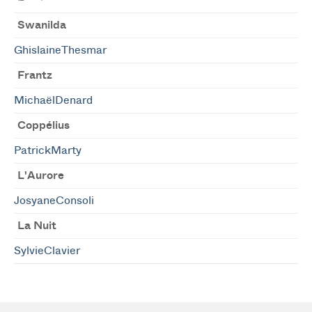
Swanilda
GhislaineThesmar
Frantz
MichaëlDenard
Coppélius
PatrickMarty
L'Aurore
JosyaneConsoli
La Nuit
SylvieClavier