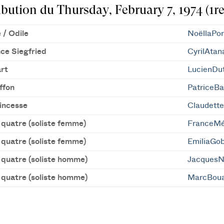
ibution du Thursday, February 7, 1974 (1re
 / Odile
NoëllaPon
nce Siegfried
CyrilAtan
rt
LucienDut
ffon
PatriceBa
incesse
Claudett
 quatre (soliste femme)
FranceMé
 quatre (soliste femme)
EmiliaGob
 quatre (soliste homme)
Jacques
 quatre (soliste homme)
MarcBoua