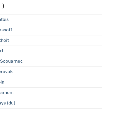
 )
tois
assoff
hoit
rt
eScouarnec
rovak
in
Namont
ys (du)