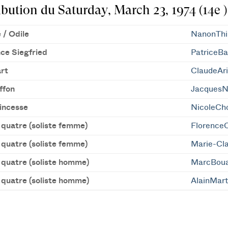
ibution du Saturday, March 23, 1974 (14e )
 / Odile
NanonThi
nce Siegfried
PatriceBa
rt
ClaudeAri
ffon
Jacques
incesse
NicoleCh
 quatre (soliste femme)
FlorenceC
 quatre (soliste femme)
Marie-Cl
 quatre (soliste homme)
MarcBoua
 quatre (soliste homme)
AlainMar