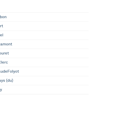
bon
rt
el
Namont
ouret
lerc
audeFolyot
ys (du)
ty