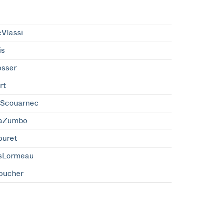
eVlassi
is
osser
rt
eScouarnec
caZumbo
ouret
sLormeau
oucher