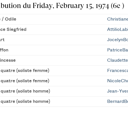
ibution du Friday, February 15, 1974 (6e )
 / Odile
Christian
nce Siegfried
AttilioLab
rt
JocelynB
ffon
PatriceBa
incesse
Claudett
 quatre (soliste femme)
Frances
 quatre (soliste femme)
NicoleCh
 quatre (soliste homme)
Jean-Yve
 quatre (soliste homme)
BernardB