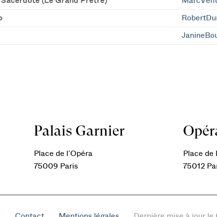
n Sacerdote (Le Grand Prêtre)
MarcVen
o
RobertD
JanineBo
Palais Garnier
Opéra
Place de l’Opéra
Place de l
75009 Paris
75012 Pa
s
Contact
Mentions légales
Dernière mise à jour l