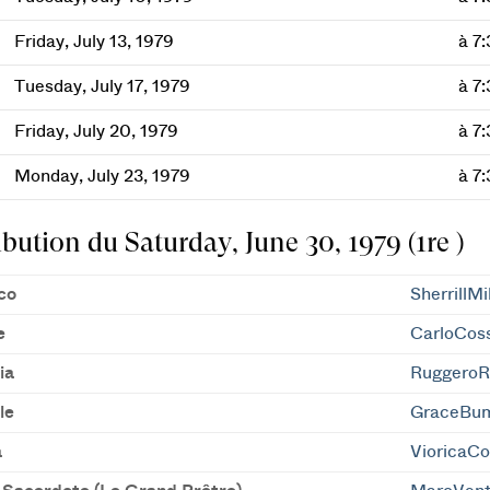
Friday, July 13, 1979
à 7
Tuesday, July 17, 1979
à 7
Friday, July 20, 1979
à 7
Monday, July 23, 1979
à 7
ibution du Saturday, June 30, 1979 (1re )
co
SherrillMi
e
CarloCos
ia
RuggeroR
le
GraceBu
a
VioricaCo