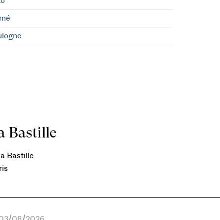
to
umé
ulogne
 Bastille
a Bastille
ris
e 03/08/2026