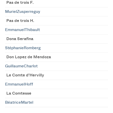
Pas de trois F.
MurielZusperreguy
Pas de trois H.
EmmanuelThibault
Dona Serafina
StéphanieRomberg
Don Lopez de Mendoza
GuillaumeCharlot
Le Comte d'Hervilly
EmmanuelHoff
La Comtesse
BéatriceMartel