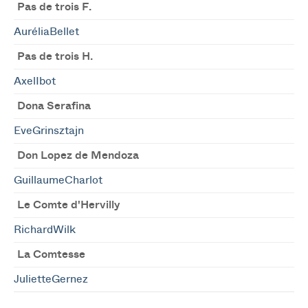
Pas de trois F.
AuréliaBellet
Pas de trois H.
AxelIbot
Dona Serafina
EveGrinsztajn
Don Lopez de Mendoza
GuillaumeCharlot
Le Comte d'Hervilly
RichardWilk
La Comtesse
JulietteGernez