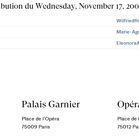
ibution du Wednesday, November 17, 2004
WilfriedR
Marie-Agn
e
Eleonora
Palais Garnier
Opéra
Place de l’Opéra
Place de l
75009 Paris
75012 Pa