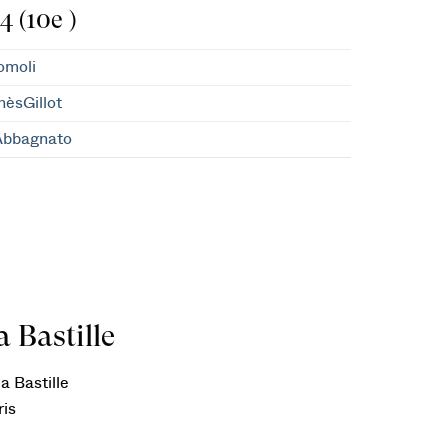
 (10e )
omoli
èsGillot
Abbagnato
 Bastille
a Bastille
ris