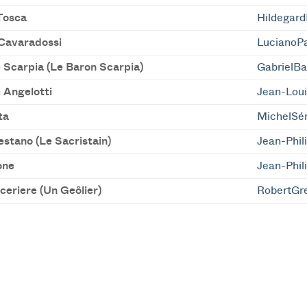
 Tosca
Hildegar
Cavaradossi
LucianoPa
 Scarpia (Le Baron Scarpia)
GabrielBa
 Angelotti
Jean-Lou
ta
MichelSé
estano (Le Sacristain)
Jean-Phil
one
Jean-Phil
ceriere (Un Geôlier)
RobertGre