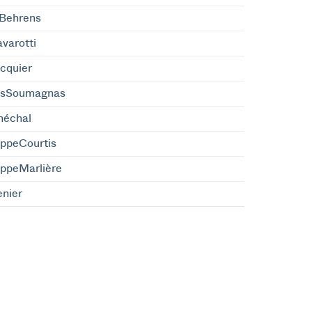
dBehrens
varotti
cquier
isSoumagnas
néchal
ippeCourtis
ippeMarlière
nier