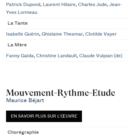
Patrick Dupond
,
Laurent Hilaire
,
Charles Jude
,
Jean-
Yves Lormeau
La Tante
Isabelle Guérin
,
Ghislaine Thesmar
,
Clotilde Vayer
La Mère
Fanny Gaïda
,
Christine Landault
,
Claude Vulpian (de)
Mouvement-Rythme-Etude
Maurice Béjart
EN SAVOIR PLUS SUR L'ŒUVRE
Chorégraphie