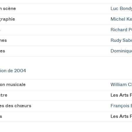
n scène
Luc Bond
raphie
Michel K
s
Richard P
mes
Rudy Sab
es
Dominiqu
ion de 2004
ion musicale
William C
tre
Les Arts 
es des chœurs
François 
s
Les Arts 