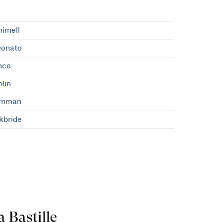
himell
Donato
nce
hlin
rnman
kbride
 Bastille