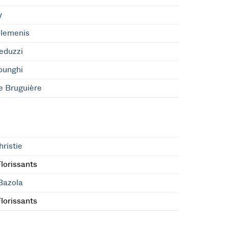
y
elemenis
eduzzi
ounghi
e Bruguière
hristie
Florissants
Bazola
Florissants