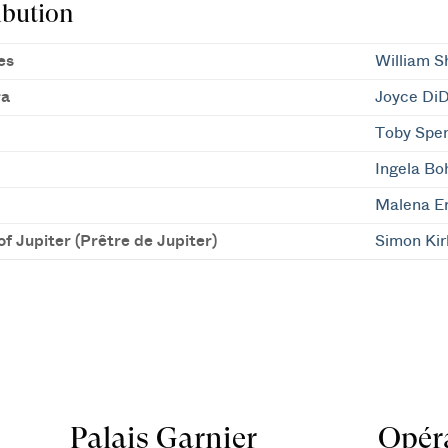
ibution
es
William S
ra
Joyce Di
Toby Spe
Ingela Bo
Malena E
of Jupiter (Prêtre de Jupiter)
Simon Kir
Palais Garnier
Opéra