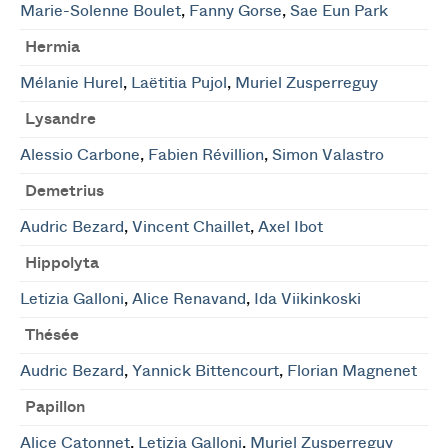
Marie-Solenne Boulet
,
Fanny Gorse
,
Sae Eun Park
Hermia
Mélanie Hurel
,
Laëtitia Pujol
,
Muriel Zusperreguy
Lysandre
Alessio Carbone
,
Fabien Révillion
,
Simon Valastro
Demetrius
Audric Bezard
,
Vincent Chaillet
,
Axel Ibot
Hippolyta
Letizia Galloni
,
Alice Renavand
,
Ida Viikinkoski
Thésée
Audric Bezard
,
Yannick Bittencourt
,
Florian Magnenet
Papillon
Alice Catonnet
,
Letizia Galloni
,
Muriel Zusperreguy