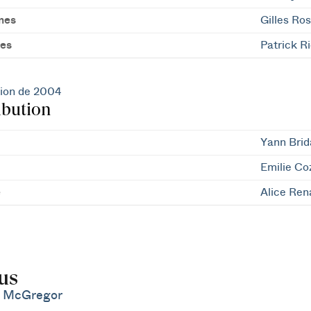
mes
Gilles Ros
es
Patrick R
ion de 2004
ibution
Yann Brid
Emilie Co
e
Alice Re
us
 McGregor