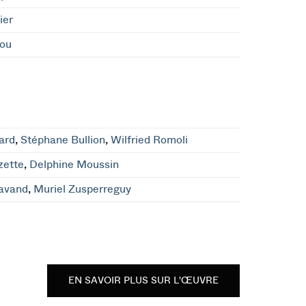
ier
iou
ard
,
Stéphane Bullion
,
Wilfried Romoli
zette
,
Delphine Moussin
navand
,
Muriel Zusperreguy
EN SAVOIR PLUS SUR L'ŒUVRE