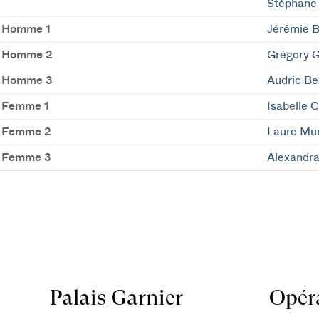
Stéphane
 Homme 1
Jérémie B
t Homme 2
Grégory G
t Homme 3
Audric Be
 Femme 1
Isabelle 
t Femme 2
Laure Mu
t Femme 3
Alexandra
Palais Garnier
Opéra