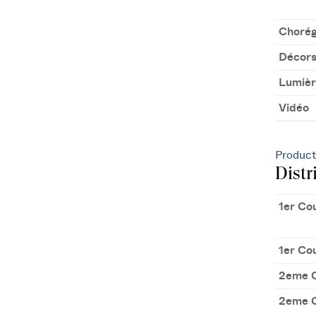
Chorég
Décors
Lumièr
Vidéo
Product
Distr
1er Co
1er Co
2eme 
2eme 