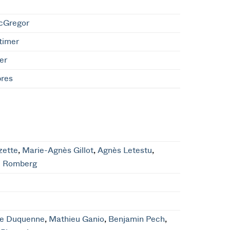
cGregor
timer
er
pres
zette
,
Marie-Agnès Gillot
,
Agnès Letestu
,
e Romberg
he Duquenne
,
Mathieu Ganio
,
Benjamin Pech
,