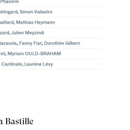
 Phavorin
élingard
,
Simon Valastro
aillard
,
Mathias Heymann
zard
,
Julien Meyzindi
Ciaravola
,
Fanny Fiat
,
Dorothée Gilbert
ret
,
Myriam OULD-BRAHAM
 Cardinale
,
Laurène Lévy
 Bastille