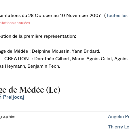
sentations du 28 October au 10 November 2007 (
toutes les 
ntations annulées
bution de la première représentation:
ge de Médée : Delphine Moussin, Yann Bridard.
- CREATION -: Dorothée Gilbert, Marie-Agnès Gillot, Agnès 
as Heymann, Benjamin Pech.
e de Médée (Le)
 Preljocaj
raphie
Angelin Pr
s
Thierry L