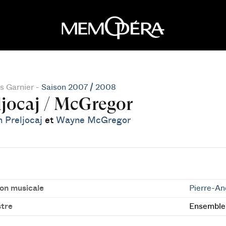
s Garnier -
Saison 2007 / 2008
ljocaj / McGregor
 Preljocaj
et
Wayne McGregor
ion musicale
Pierre-An
tre
Ensemble 