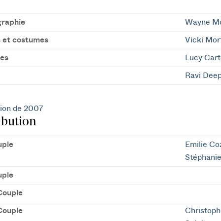
raphie
Wayne M
 et costumes
Vicki Mor
es
Lucy Cart
Ravi Dee
ion de 2007
ibution
uple
Emilie Co
Stéphani
uple
Couple
Couple
Christop