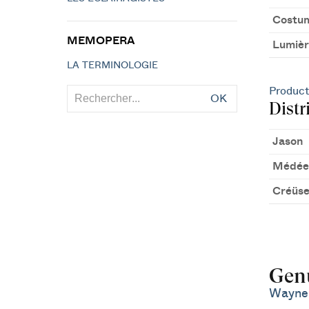
Costu
MEMOPERA
Lumièr
LA TERMINOLOGIE
Product
OK
Distr
Jason
Médée
Créüs
Gen
Wayne