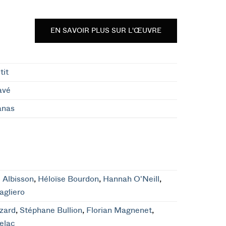
EN SAVOIR PLUS SUR L'ŒUVRE
tit
avé
anas
 Albisson
,
Héloïse Bourdon
,
Hannah O'Neill
,
agliero
zard
,
Stéphane Bullion
,
Florian Magnenet
,
elac