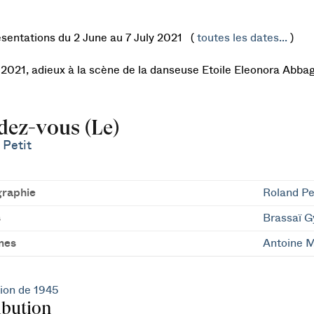
ésentations du 2 June au 7 July 2021 (
toutes les dates...
)
n 2021, adieux à la scène de la danseuse Etoile Eleonora Abba
ez-vous (Le)
 Petit
raphie
Roland Pe
s
Brassaï G
mes
Antoine M
ion de 1945
ibution