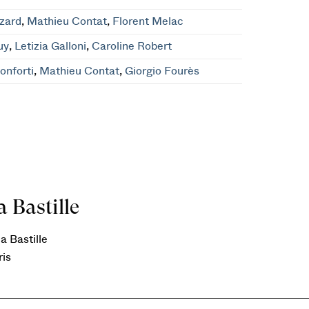
zard
,
Mathieu Contat
,
Florent Melac
uy
,
Letizia Galloni
,
Caroline Robert
onforti
,
Mathieu Contat
,
Giorgio Fourès
 Bastille
a Bastille
ris