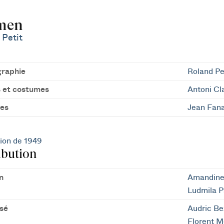
men
 Petit
raphie
Roland Pe
 et costumes
Antoni Cl
es
Jean Fan
ion de 1949
ibution
n
Amandine
Ludmila P
sé
Audric Be
Florent M