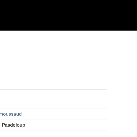
umoussaud
e Pasdeloup