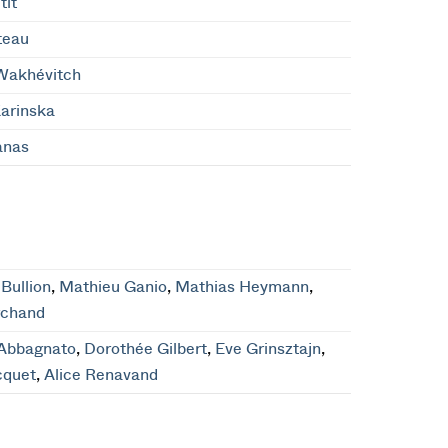
tit
teau
Wakhévitch
arinska
anas
Bullion
,
Mathieu Ganio
,
Mathias Heymann
,
chand
 Abbagnato
,
Dorothée Gilbert
,
Eve Grinsztajn
,
cquet
,
Alice Renavand