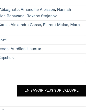
 Abbagnato
,
Amandine Albisson
,
Hannah
lice Renavand
,
Roxane Stojanov
Ganio
,
Alexandre Gasse
,
Florent Melac
,
Marc
otti
isson
,
Aurélien Houette
Kapshuk
EN SAVOIR PLUS SUR L'ŒUVRE