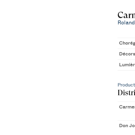
Car
Roland
Chorég
Décors
Lumièr
Product
Distr
Carme
Don Jo