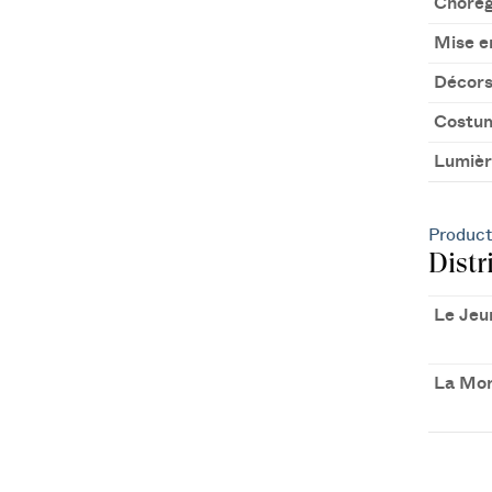
Chorég
Mise e
Décor
Costu
Lumièr
Product
Distr
Le Je
La Mor