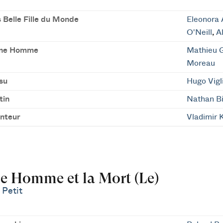
 Belle Fille du Monde
Eleonora
O'Neill
,
A
une Homme
Mathieu 
Moreau
su
Hugo Vigli
tin
Nathan B
nteur
Vladimir 
e Homme et la Mort (Le)
 Petit