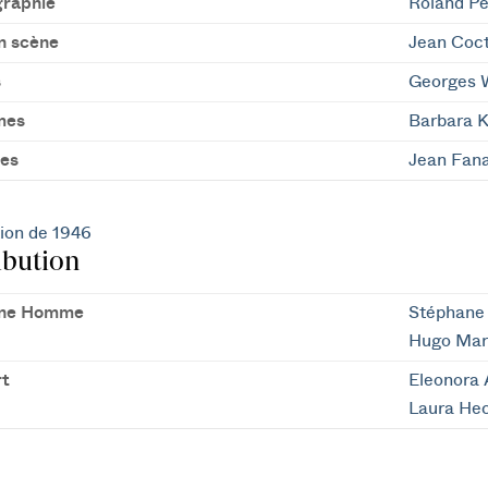
raphie
Roland Pe
n scène
Jean Coc
s
Georges 
mes
Barbara K
es
Jean Fan
ion de 1946
ibution
une Homme
Stéphane 
Hugo Mar
t
Eleonora
Laura He