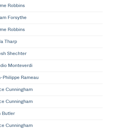
ome Robbins
iam Forsythe
ome Robbins
a Tharp
sh Shechter
dio Monteverdi
-Philippe Rameau
ce Cunningham
ce Cunningham
 Butler
ce Cunningham