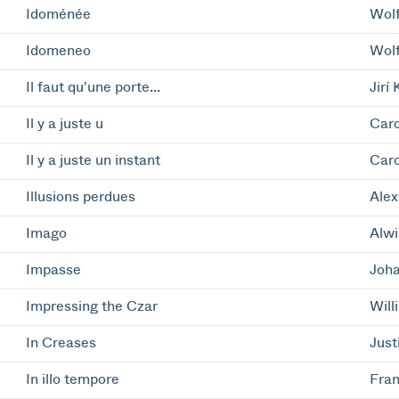
Idoménée
Wol
Idomeneo
Wol
Il faut qu'une porte...
Jirí 
Il y a juste u
Caro
Il y a juste un instant
Caro
Illusions perdues
Alex
Imago
Alwi
Impasse
Joha
Impressing the Czar
Will
In Creases
Just
In illo tempore
Fran