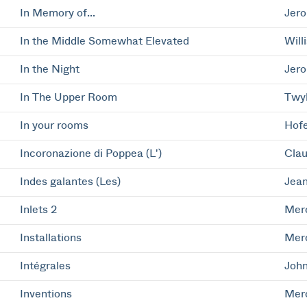
In Memory of...
Jer
In the Middle Somewhat Elevated
Will
In the Night
Jer
In The Upper Room
Twyl
In your rooms
Hofe
Incoronazione di Poppea (L')
Clau
Indes galantes (Les)
Jean
Inlets 2
Mer
Installations
Mer
Intégrales
John
Inventions
Mer