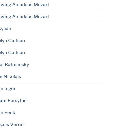
fgang Amadeus Mozart
fgang Amadeus Mozart
Kylián
lyn Carlson
lyn Carlson
ei Ratmansky
n Nikolais
n Inger
iam Forsythe
in Peck
çois Verret