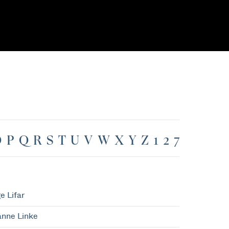
O
P
Q
R
S
T
U
V
W
X
Y
Z
1
2
7
e Lifar
nne Linke