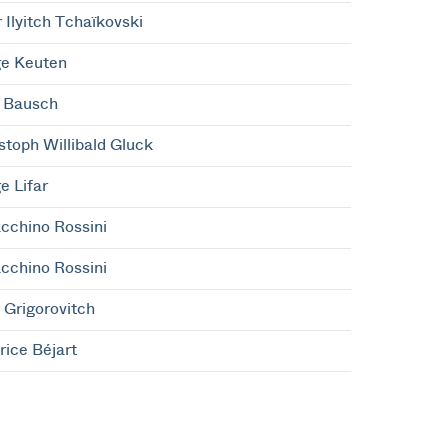
r Ilyitch Tchaïkovski
e Keuten
 Bausch
stoph Willibald Gluck
e Lifar
cchino Rossini
cchino Rossini
i Grigorovitch
ice Béjart