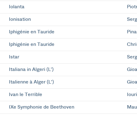
Iolanta
Piot
Ionisation
Serg
Iphigénie en Tauride
Pina
Iphigénie en Tauride
Chri
Istar
Serg
Italiana in Algeri (L')
Gioa
Italienne à Alger (L')
Gioa
Ivan le Terrible
Iour
IXe Symphonie de Beethoven
Maur