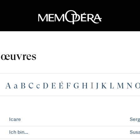
 œuvres
A
a
B
C
c
D
E
É
F
G
H
I
J
K
L
M
N
Icare
Serg
Ich bin...
Susa