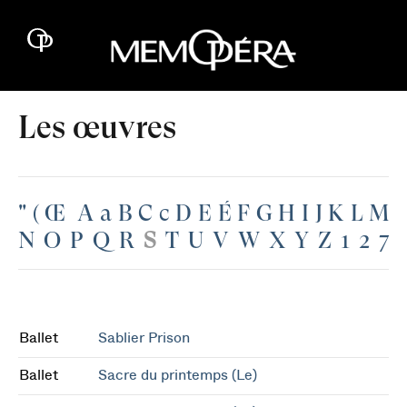
Les œuvres
"
(
Œ
A
a
B
C
c
D
E
É
F
G
H
I
J
K
L
M
N
O
P
Q
R
S
T
U
V
W
X
Y
Z
1
2
7
Ballet
Sablier Prison
Ballet
Sacre du printemps (Le)