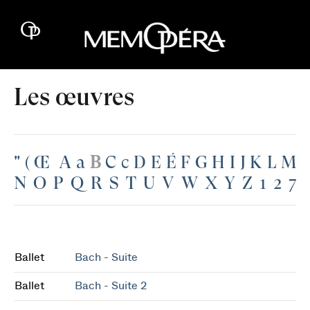
Les œuvres
"
(
Œ
A
a
B
C
c
D
E
É
F
G
H
I
J
K
L
M
N
O
P
Q
R
S
T
U
V
W
X
Y
Z
1
2
7
Ballet
Bach - Suite
Ballet
Bach - Suite 2