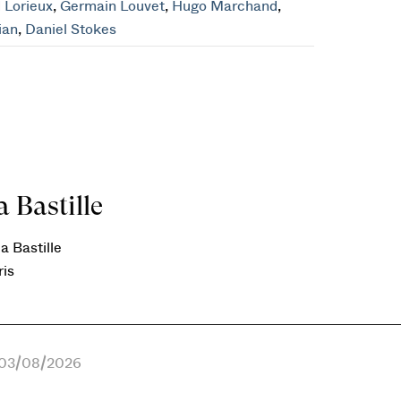
 Lorieux
,
Germain Louvet
,
Hugo Marchand
,
lian
,
Daniel Stokes
 Bastille
a Bastille
ris
e 03/08/2026