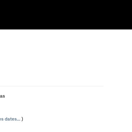
mas
es dates...
)