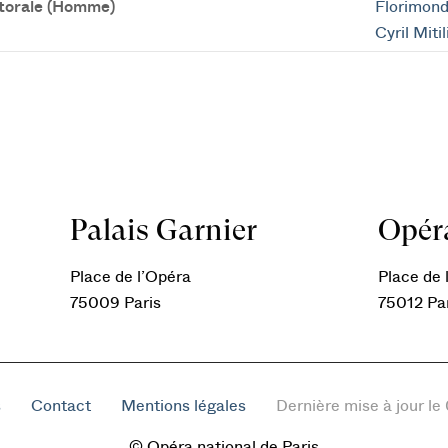
torale (Homme)
Florimond
Cyril Miti
Palais Garnier
Opéra
Place de l’Opéra
Place de l
75009 Paris
75012 Pa
s
Contact
Mentions légales
Dernière mise à jour l
© Opéra national de Paris