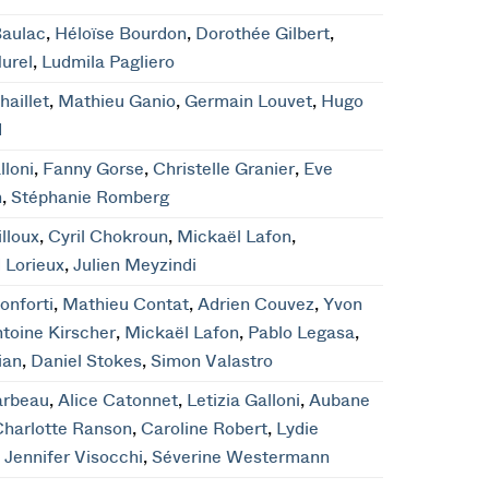
Baulac
,
Héloïse Bourdon
,
Dorothée Gilbert
,
urel
,
Ludmila Pagliero
haillet
,
Mathieu Ganio
,
Germain Louvet
,
Hugo
d
lloni
,
Fanny Gorse
,
Christelle Granier
,
Eve
n
,
Stéphanie Romberg
lloux
,
Cyril Chokroun
,
Mickaël Lafon
,
 Lorieux
,
Julien Meyzindi
onforti
,
Mathieu Contat
,
Adrien Couvez
,
Yvon
toine Kirscher
,
Mickaël Lafon
,
Pablo Legasa
,
lian
,
Daniel Stokes
,
Simon Valastro
arbeau
,
Alice Catonnet
,
Letizia Galloni
,
Aubane
Charlotte Ranson
,
Caroline Robert
,
Lydie
,
Jennifer Visocchi
,
Séverine Westermann