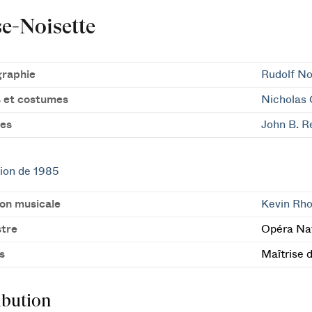
e-Noisette
raphie
Rudolf N
 et costumes
Nicholas 
es
John B. R
ion de 1985
ion musicale
Kevin Rh
tre
Opéra Nat
s
Maîtrise 
ibution