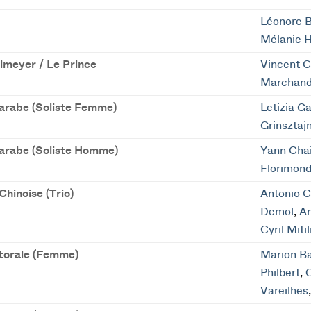
Léonore 
Mélanie H
lmeyer / Le Prince
Vincent C
Marchan
arabe (Soliste Femme)
Letizia Ga
Grinsztaj
arabe (Soliste Homme)
Yann Chai
Florimond
hinoise (Trio)
Antonio C
Demol
,
An
Cyril Miti
torale (Femme)
Marion B
Philbert
,
Vareilhes