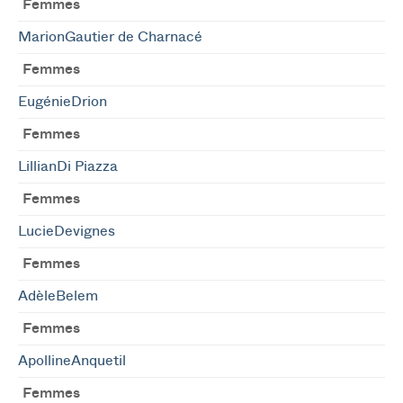
Femmes
MarionGautier de Charnacé
Femmes
EugénieDrion
Femmes
LillianDi Piazza
Femmes
LucieDevignes
Femmes
AdèleBelem
Femmes
ApollineAnquetil
Femmes