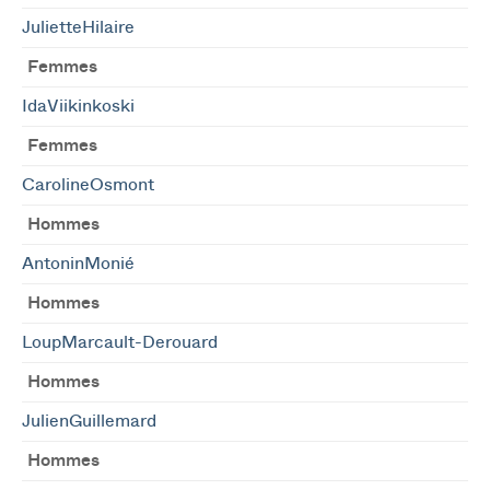
JulietteHilaire
Femmes
IdaViikinkoski
Femmes
CarolineOsmont
Hommes
AntoninMonié
Hommes
LoupMarcault-Derouard
Hommes
JulienGuillemard
Hommes