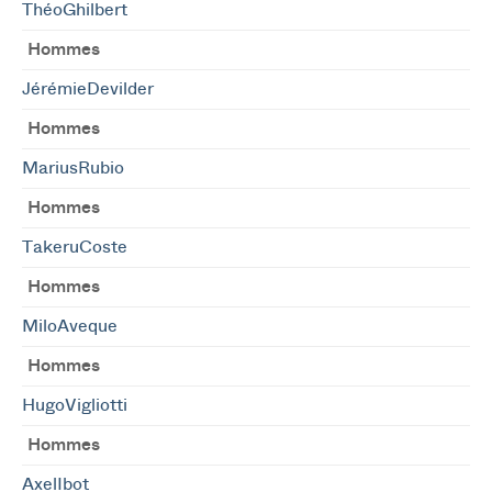
ThéoGhilbert
Hommes
JérémieDevilder
Hommes
MariusRubio
Hommes
TakeruCoste
Hommes
MiloAveque
Hommes
HugoVigliotti
Hommes
AxelIbot