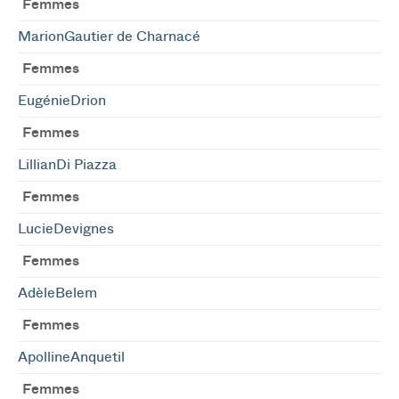
Femmes
MarionGautier de Charnacé
Femmes
EugénieDrion
Femmes
LillianDi Piazza
Femmes
LucieDevignes
Femmes
AdèleBelem
Femmes
ApollineAnquetil
Femmes