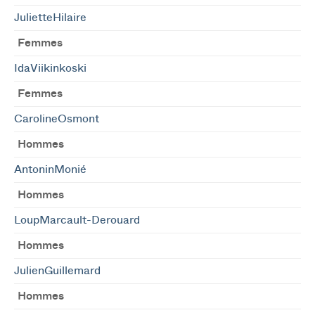
JulietteHilaire
Femmes
IdaViikinkoski
Femmes
CarolineOsmont
Hommes
AntoninMonié
Hommes
LoupMarcault-Derouard
Hommes
JulienGuillemard
Hommes