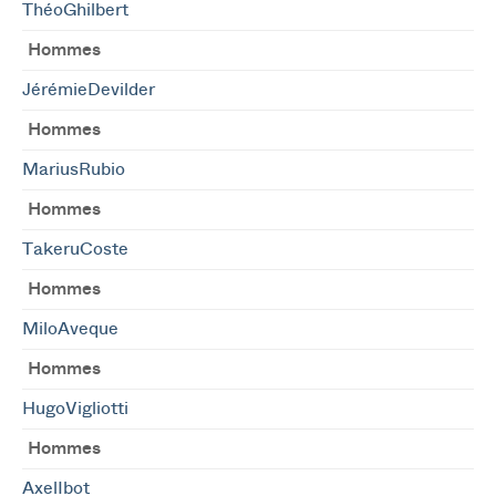
ThéoGhilbert
Hommes
JérémieDevilder
Hommes
MariusRubio
Hommes
TakeruCoste
Hommes
MiloAveque
Hommes
HugoVigliotti
Hommes
AxelIbot