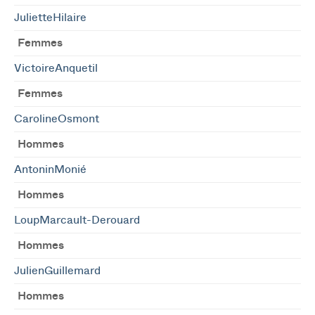
JulietteHilaire
Femmes
VictoireAnquetil
Femmes
CarolineOsmont
Hommes
AntoninMonié
Hommes
LoupMarcault-Derouard
Hommes
JulienGuillemard
Hommes