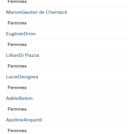
Femmes
MarionGautier de Charnacé
Femmes
EugénieDrion
Femmes
LillianDi Piazza
Femmes
LucieDevignes
Femmes
AdèleBelem
Femmes
ApollineAnquetil
Femmes