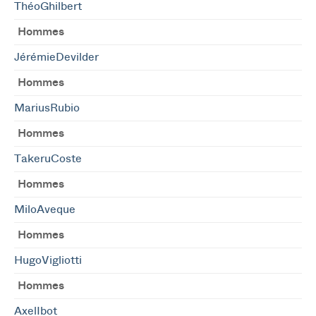
ThéoGhilbert
Hommes
JérémieDevilder
Hommes
MariusRubio
Hommes
TakeruCoste
Hommes
MiloAveque
Hommes
HugoVigliotti
Hommes
AxelIbot