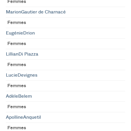
Femmes
MarionGautier de Charnacé
Femmes
EugénieDrion
Femmes
LillianDi Piazza
Femmes
LucieDevignes
Femmes
AdèleBelem
Femmes
ApollineAnquetil
Femmes