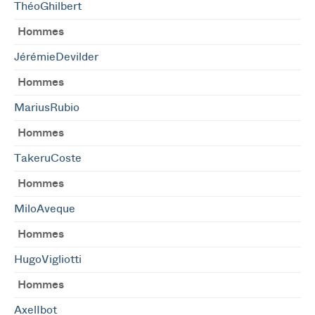
ThéoGhilbert
Hommes
JérémieDevilder
Hommes
MariusRubio
Hommes
TakeruCoste
Hommes
MiloAveque
Hommes
HugoVigliotti
Hommes
AxelIbot