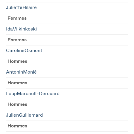
JulietteHilaire
Femmes
IdaViikinkoski
Femmes
CarolineOsmont
Hommes
AntoninMonié
Hommes
LoupMarcault-Derouard
Hommes
JulienGuillemard
Hommes